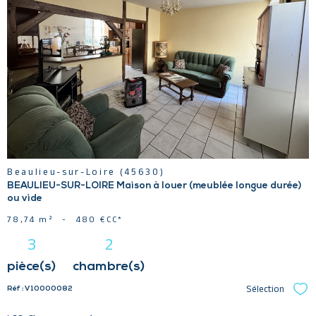
VOIR LE
BIEN
Beaulieu-sur-Loire (45630)
BEAULIEU-SUR-LOIRE Maison à louer (meublée longue durée)
ou vide
78,74 m²
-
480 €
CC*
3
2
pièce(s)
chambre(s)
Sélection
Réf : V10000082
Sél