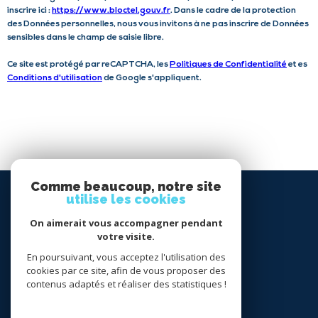
inscrire ici :
https://www.bloctel.gouv.fr
. Dans le cadre de la protection
N
des Données personnelles, nous vous invitons à ne pas inscrire de Données
É
sensibles dans le champ de saisie libre.
E
Ce site est protégé par reCAPTCHA, les
Politiques de Confidentialité
et es
Conditions d'utilisation
de Google s'appliquent.
S
Comme beaucoup, notre site
SE
utilise les cookies
CONNECTER
On aimerait vous accompagner pendant
votre visite.
espace propriétaire
En poursuivant, vous acceptez l'utilisation des
cookies par ce site, afin de vous proposer des
NOUS
contenus adaptés et réaliser des statistiques !
SUIVRE