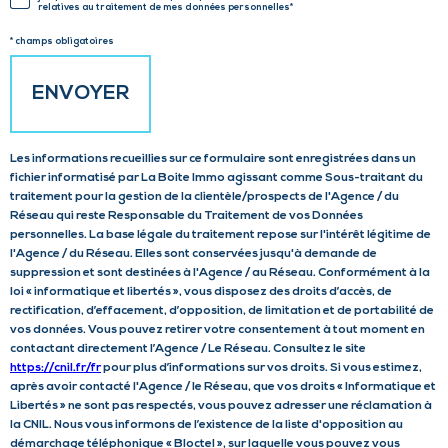
S
O
relatives au traitement de mes données personnelles*
EI
* champs obligatoires
G
O
N
R
ENVOYER
E
Z
D
V
O
Les informations recueillies sur ce formulaire sont enregistrées dans un
O
fichier informatisé par La Boite Immo agissant comme Sous-traitant du
S
N
traitement pour la gestion de la clientèle/prospects de l'Agence / du
C
Réseau qui reste Responsable du Traitement de vos Données
N
personnelles. La base légale du traitement repose sur l'intérêt légitime de
O
l'Agence / du Réseau. Elles sont conservées jusqu'à demande de
É
suppression et sont destinées à l'Agence / au Réseau. Conformément à la
O
loi « informatique et libertés », vous disposez des droits d’accès, de
E
rectification, d’effacement, d’opposition, de limitation et de portabilité de
R
vos données. Vous pouvez retirer votre consentement à tout moment en
S
contactant directement l’Agence / Le Réseau. Consultez le site
D
https://cnil.fr/fr
pour plus d’informations sur vos droits. Si vous estimez,
après avoir contacté l'Agence / le Réseau, que vos droits « Informatique et
O
Libertés » ne sont pas respectés, vous pouvez adresser une réclamation à
la CNIL. Nous vous informons de l’existence de la liste d'opposition au
N
démarchage téléphonique « Bloctel », sur laquelle vous pouvez vous