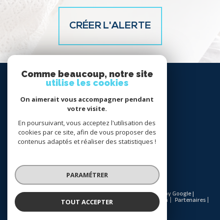
CRÉER L'ALERTE
Comme beaucoup, notre site
SE
utilise les cookies
CONNECTER
On aimerait vous accompagner pendant
votre visite.
espace propriétaire
En poursuivant, vous acceptez l'utilisation des
cookies par ce site, afin de vous proposer des
NOUS
contenus adaptés et réaliser des statistiques !
SUIVRE
PARAMÉTRER
© 2026 | Tous droits réservés | Traduction powered by Google |
Nos honoraires
Plan du site
Mentions légales
Admin
Partenaires
TOUT ACCEPTER
Politique RGPD
Cookies