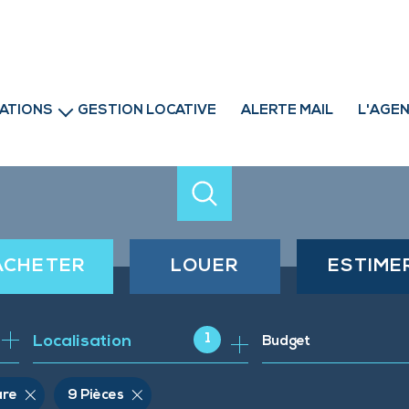
ATIONS
GESTION LOCATIVE
ALERTE MAIL
L'AGE
professionnels
ACHETER
LOUER
ESTIME
de l'ancien
à l'année
1
Localisation
Budget
de l'immo pro
are
9 Pièces