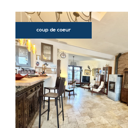
coup de coeur
VOIR LE
BIEN