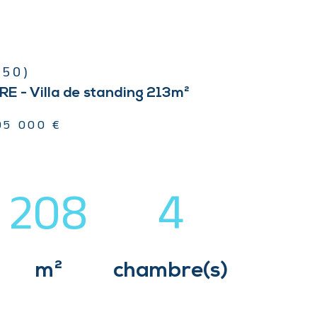
250)
E - Villa de standing 213m²
95 000 €
208
4
m²
chambre(s)