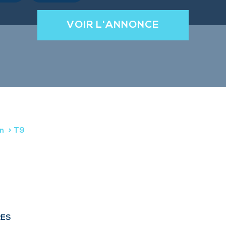
VOIR L'ANNONCE
n
T9
RES