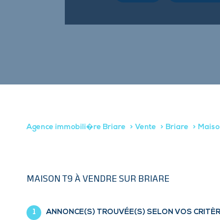
Agence immobili�re Briare
Vente
Briare
Maiso
MAISON T9 À VENDRE SUR BRIARE
1
ANNONCE(S) TROUVÉE(S) SELON VOS CRITÈ