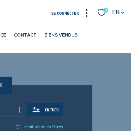
Langue
0
FR
SE CONNECTER
NCE
CONTACT
BIENS VENDUS
R
FILTRER
réinitialiser les filtres