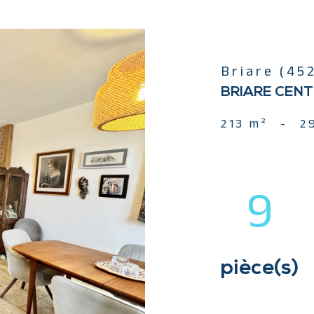
Briare (45
BRIARE CENTR
213 m²
-
2
9
pièce(s)