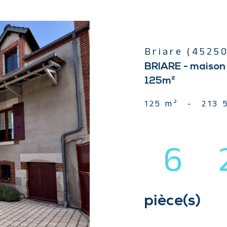
Briare (4525
BRIARE - maison d
125m²
125 m²
-
213 
6
pièce(s)