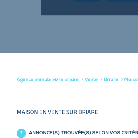
Agence immobili�re Briare
Vente
Briare
Maiso
MAISON EN VENTE SUR BRIARE
7
ANNONCE(S) TROUVÉE(S) SELON VOS CRITÈ