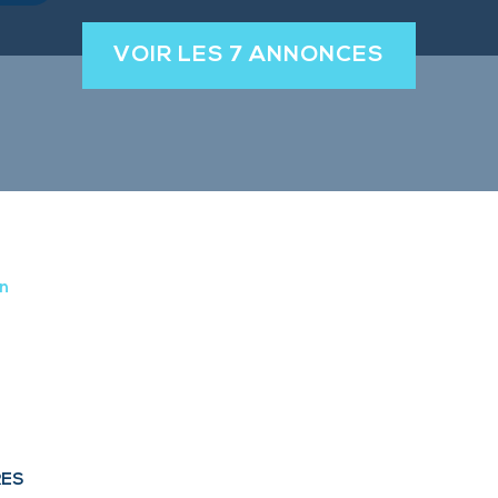
VOIR LES
7
ANNONCES
n
RES