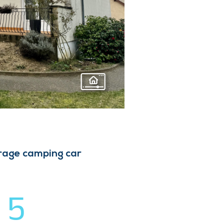
N
arage camping car
5