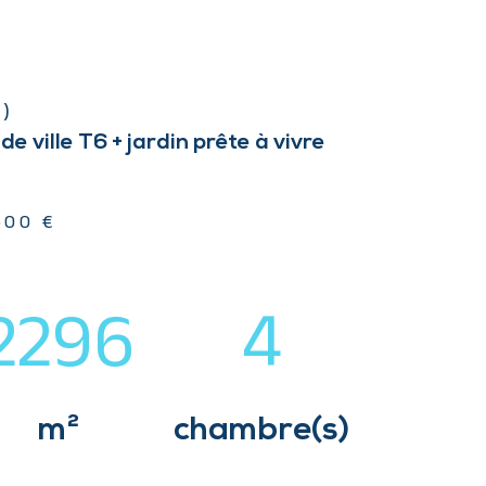
0)
e ville T6 + jardin prête à vivre
500 €
2296
4
m²
chambre(s)