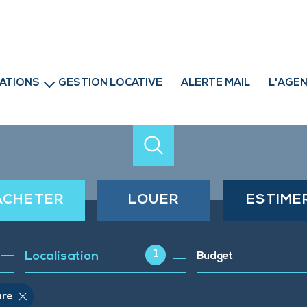
ATIONS
GESTION LOCATIVE
ALERTE MAIL
L'AGE
professionnels
ACHETER
LOUER
ESTIME
de l'ancien
à l'année
1
Localisation
Budget
de l'immo pro
are