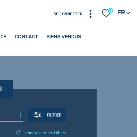
Langue
0
FR
SE CONNECTER
NCE
CONTACT
BIENS VENDUS
R
FILTRER
réinitialiser les filtres