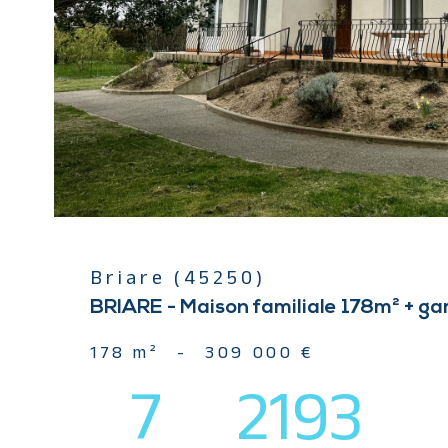
BIE
Briare (45250)
BRIARE - Maison familiale 178m² + g
178 m²
-
309 000 €
7
2193