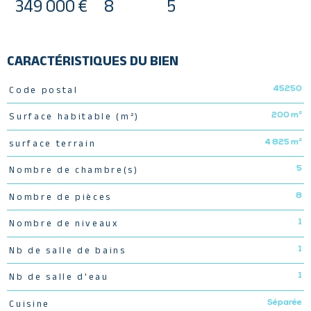
349 000 €
8
5
CARACTÉRISTIQUES DU BIEN
45250
Code postal
Caractéristiques
Valeurs
200 m²
Surface habitable (m²)
4 825 m²
surface terrain
5
Nombre de chambre(s)
8
Nombre de pièces
1
Nombre de niveaux
1
Nb de salle de bains
1
Nb de salle d'eau
Séparée
Cuisine