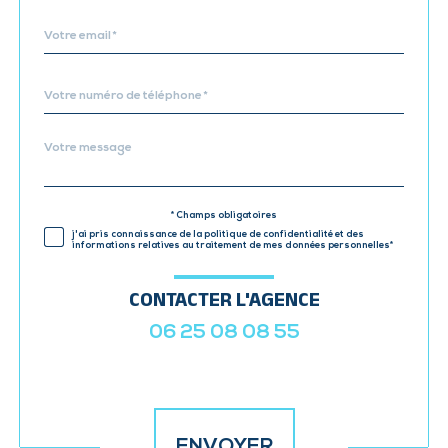
défaut
email
*
Téléphone
*
Message
Fieldset
*
par
défaut
* Champs obligatoires
Validation
j'ai pris connaissance de la politique de confidentialité et des
informations relatives au traitement de mes données personnelles*
CONTACTER L'AGENCE
06 25 08 08 55
Validation
ENVOYER