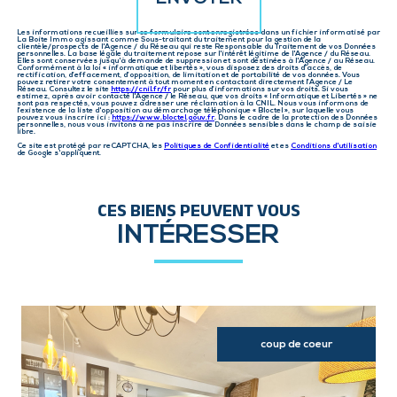
Les informations recueillies sur ce formulaire sont enregistrées dans un fichier informatisé par
La Boite Immo agissant comme Sous-traitant du traitement pour la gestion de la
clientèle/prospects de l'Agence / du Réseau qui reste Responsable du Traitement de vos Données
personnelles. La base légale du traitement repose sur l'intérêt légitime de l'Agence / du Réseau.
Elles sont conservées jusqu'à demande de suppression et sont destinées à l'Agence / au Réseau.
Conformément à la loi « informatique et libertés », vous disposez des droits d’accès, de
rectification, d’effacement, d’opposition, de limitation et de portabilité de vos données. Vous
pouvez retirer votre consentement à tout moment en contactant directement l’Agence / Le
Réseau. Consultez le site
https://cnil.fr/fr
pour plus d’informations sur vos droits. Si vous
estimez, après avoir contacté l'Agence / le Réseau, que vos droits « Informatique et Libertés » ne
sont pas respectés, vous pouvez adresser une réclamation à la CNIL. Nous vous informons de
l’existence de la liste d'opposition au démarchage téléphonique « Bloctel », sur laquelle vous
pouvez vous inscrire ici :
https://www.bloctel.gouv.fr
. Dans le cadre de la protection des Données
personnelles, nous vous invitons à ne pas inscrire de Données sensibles dans le champ de saisie
libre.
Ce site est protégé par reCAPTCHA, les
Politiques de Confidentialité
et es
Conditions d'utilisation
de Google s'appliquent.
CES BIENS PEUVENT VOUS
INTÉRESSER
coup de coeur