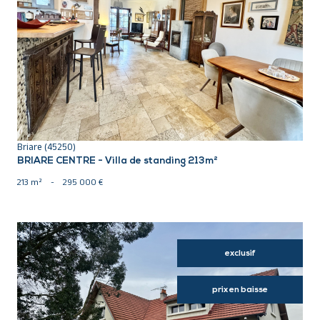
VOIR LE BIEN
Briare (45250)
BRIARE CENTRE - Villa de standing 213m²
213 m²
-
295 000 €
exclusif
prix en baisse