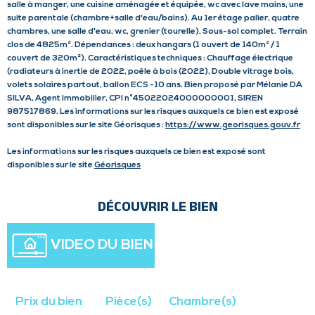
salle à manger, une cuisine aménagée et équipée, wc avec lave mains, une
suite parentale (chambre+salle d'eau/bains). Au 1er étage palier, quatre
chambres, une salle d'eau, wc, grenier (tourelle). Sous-sol complet. Terrain
clos de 4825m². Dépendances : deux hangars (1 ouvert de 140m² / 1
couvert de 320m²). Caractéristiques techniques : Chauffage électrique
(radiateurs à inertie de 2022, poêle à bois (2022), Double vitrage bois,
volets solaires partout, ballon ECS -10 ans. Bien proposé par Mélanie DA
SILVA, Agent Immobilier, CPI n°45022024000000001, SIREN
987517869. Les informations sur les risques auxquels ce bien est exposé
sont disponibles sur le site Géorisques :
https://www.georisques.gouv.fr
Les informations sur les risques auxquels ce bien est exposé sont
disponibles sur le site
Géorisques
DÉCOUVRIR LE BIEN
VIDEO DU BIEN
Prix du bien
Pièce(s)
Chambre(s)