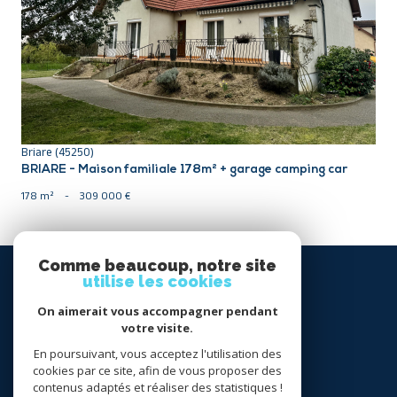
VOIR LE BIEN
Briare (45250)
BRIARE - Maison familiale 178m² + garage camping car
178 m²
-
309 000 €
Comme beaucoup, notre site
SE
utilise les cookies
CONNECTER
On aimerait vous accompagner pendant
votre visite.
espace propriétaire
En poursuivant, vous acceptez l'utilisation des
cookies par ce site, afin de vous proposer des
NOUS
contenus adaptés et réaliser des statistiques !