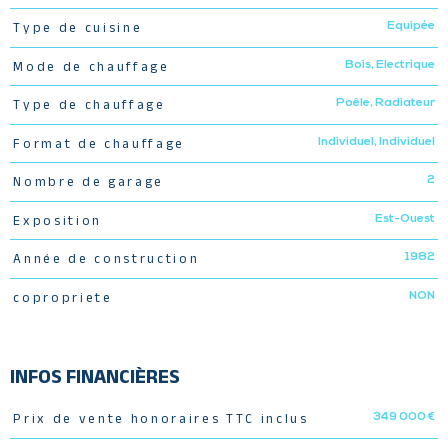
Equipée
Type de cuisine
Bois, Electrique
Mode de chauffage
Poêle, Radiateur
Type de chauffage
Individuel, Individuel
Format de chauffage
2
Nombre de garage
Est-Ouest
Exposition
1982
Année de construction
NON
copropriete
INFOS FINANCIÈRES
349 000 €
Prix de vente honoraires TTC inclus
Caractéristiques
Valeurs